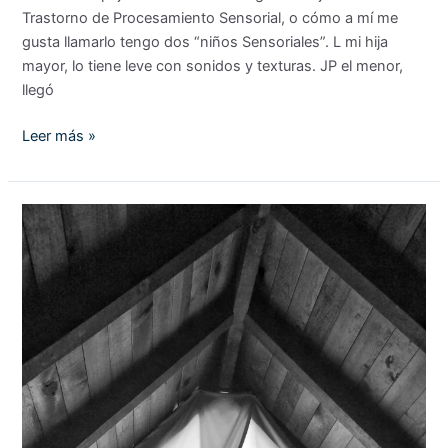
Trastorno de Procesamiento Sensorial, o cómo a mí me
gusta llamarlo tengo dos “niños Sensoriales”. L mi hija
mayor, lo tiene leve con sonidos y texturas. JP el menor,
llegó
Leer más »
Rubicón,
la
crisis
de
los
9
años.