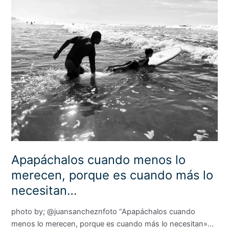
cuando
menos
lo
merecen,
porque
es
cuando
más
lo
necesitan…
Apapáchalos cuando menos lo
merecen, porque es cuando más lo
necesitan…
photo by; @juansancheznfoto “Apapáchalos cuando
menos lo merecen, porque es cuando más lo necesitan»…