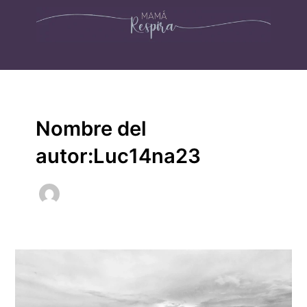
Ir
al
contenido
Nombre del
autor:Luc14na23
Respeto
sus
miedos,
¿o