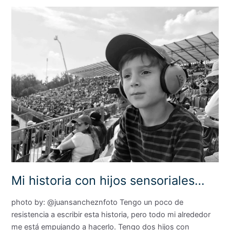
Mi
historia
con
hijos
sensoriales…
Mi historia con hijos sensoriales…
photo by: @juansancheznfoto Tengo un poco de
resistencia a escribir esta historia, pero todo mi alrededor
me está empujando a hacerlo. Tengo dos hijos con